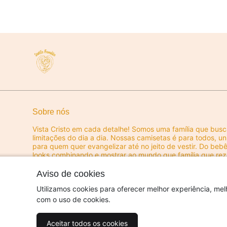
Sobre nós
Vista Cristo em cada detalhe! Somos uma família que bus
limitações do dia a dia. Nossas camisetas é para todos, u
para quem quer evangelizar até no jeito de vestir. Do be
looks combinando e mostrar ao mundo que família que reza
Transforme cada momento em um ato de fé e união!
Aviso de cookies
© Dados do vendedor: CPF 385.973.958-18 - usesantafa
Utilizamos cookies para oferecer melhor experiência, mel
com o uso de cookies.
Acompanhe-nos:
Aceitar todos os cookies