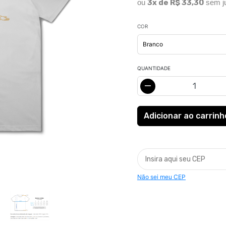
ou
3x de R$ 33,30
sem j
COR
QUANTIDADE
Não sei meu CEP