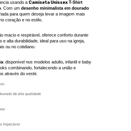
Camiseta Unissex 
ncia usando a 
T-Shirt 
o
. Com um 
desenho minimalista em dourado 
criada para quem deseja levar a imagem mais 
no coração e no estilo.
macio e respirável, oferece conforto durante 
 e alta durabilidade, ideal para uso na igreja, 
is ou no cotidiano.
ia
: disponível nos modelos adulto, infantil e baby 
 looks combinando, fortalecendo a união e 
os através do vestir.
so:
dourado de alta qualidade
sso
o impecável