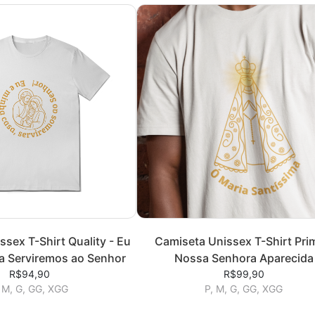
sex T-Shirt Quality - Eu
Camiseta Unissex T-Shirt Pri
a Serviremos ao Senhor
Nossa Senhora Aparecida
R$94,90
R$99,90
 M, G, GG, XGG
P, M, G, GG, XGG