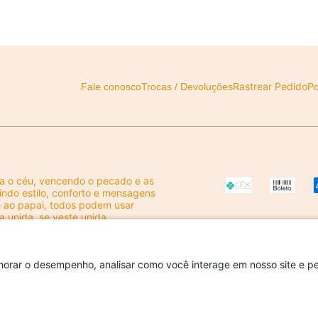
Rastrear Pedido
Fale conosco
Trocas / Devoluções
Po
ca o céu, vencendo o pecado e as
nindo estilo, conforto e mensagens
bê ao papai, todos podem usar
 unida, se veste unida.
milia@gmail.com
horar o desempenho, analisar como você interage em nosso site e per