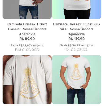
Camiseta Feminina Baby Long
Camiseta Feminina Baby Long
Prime - Nossa Senhora
Quality - Nossa Senhora
Aparecida
Aparecida
R$ 99,90
R$ 94,90
3x de R$ 33,30
sem juros
3x de R$ 31,63
sem juros
P, M, G, GG
P, M, G, GG