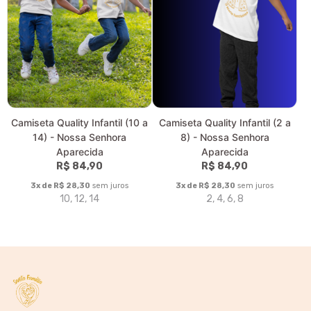
P, M, G, GG
2, 4, 6, 8, 10, 12, 14
Camiseta Feminina Baby Long
Camiseta Oversized - Nossa
Classic - Nossa Senhora
Senhora Aparecida
Aparecida
R$ 159,90
R$ 89,90
3x de R$ 53,30
sem juros
P, M, G, GG, XGG
3x de R$ 29,97
sem juros
P, M, G, GG