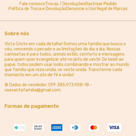
Camiseta Quality Infantil (10 a
Camiseta Quality Infantil (2 a
14) - Nossa Senhora
8) - Nossa Senhora
Aparecida
Aparecida
R$ 84,90
R$ 84,90
3x de R$ 28,30
sem juros
3x de R$ 28,30
sem juros
10, 12, 14
2, 4, 6, 8