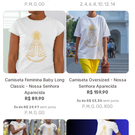
Camiseta Unissex T-Shirt
Camiseta Unissex T-Shirt
Prime - Nossa Senhora
Quality - Nossa Senhora
Aparecida
Aparecida
R$ 99,90
R$ 94,90
3x de R$ 33,30
sem juros
3x de R$ 31,63
sem juros
P, M, G, GG, XGG
P, M, G, GG, XGG
Body Infantil - Nossa Senhora
Camiseta Classic Infantil -
Aparecida
Nossa Senhora Aparecida
R$ 69,90
R$ 79,90
3x de R$ 23,30
sem juros
3x de R$ 26,63
sem juros