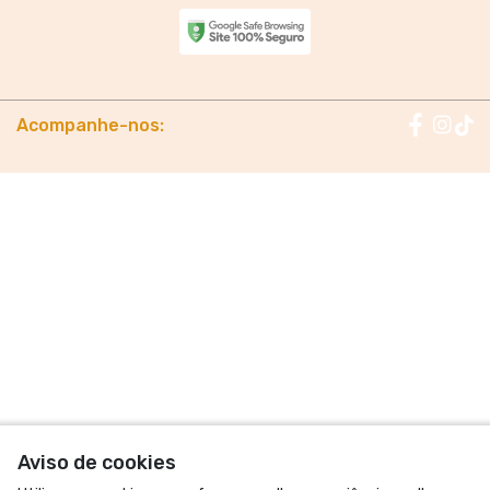
Fale conosco
Trocas / Devoluções
Rastrear Pedido
Política de Troca e Devolução
Denuncie o Uso Ilegal de Marcas
Sobre nós
Vista Cristo em cada detalhe! Somos uma família que busca o
céu, vencendo o pecado e as limitações do dia a dia. Nossas
camisetas é para todos, unindo estilo, conforto e mensagens
para quem quer evangelizar até no jeito de vestir. Do bebê ao
papai, todos podem usar looks combinando e mostrar ao mundo
que família que reza unida, se veste unida. Transforme cada
momento em um ato de fé e união!
© Dados do vendedor: CPF 385.973.958-18 -
usesantafamilia@gmail.com
Formas de pagamento
Aviso de cookies