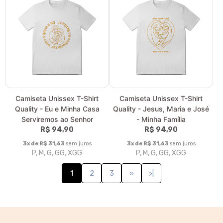
Camiseta Unissex T-Shirt
Camiseta Unissex T-Shirt
Quality - Eu e Minha Casa
Quality - Jesus, Maria e José
Serviremos ao Senhor
- Minha Família
R$ 94,90
R$ 94,90
3x de R$ 31,63
sem juros
3x de R$ 31,63
sem juros
P, M, G, GG, XGG
P, M, G, GG, XGG
1
2
3
»
>|