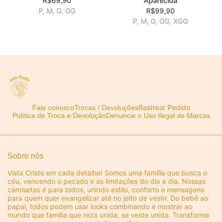
R$69,90
Aparecida
P, M, G, GG
R$99,90
P, M, G, GG, XGG
Rastrear Pedido
Fale conosco
Trocas / Devoluções
Política de Troca e Devolução
Denuncie o Uso Ilegal de Marcas
Sobre nós
Vista Cristo em cada detalhe! Somos uma família que busca o
céu, vencendo o pecado e as limitações do dia a dia. Nossas
camisetas é para todos, unindo estilo, conforto e mensagens
para quem quer evangelizar até no jeito de vestir. Do bebê ao
papai, todos podem usar looks combinando e mostrar ao
mundo que família que reza unida, se veste unida. Transforme